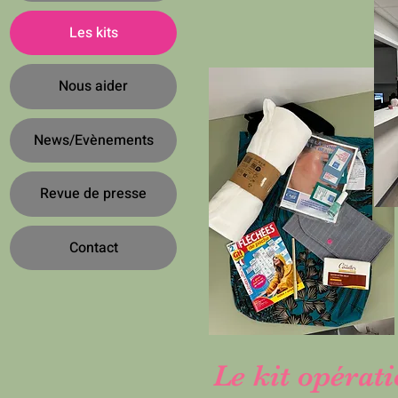
Les kits
Nous aider
News/Evènements
Revue de presse
Contact
Le kit opérat