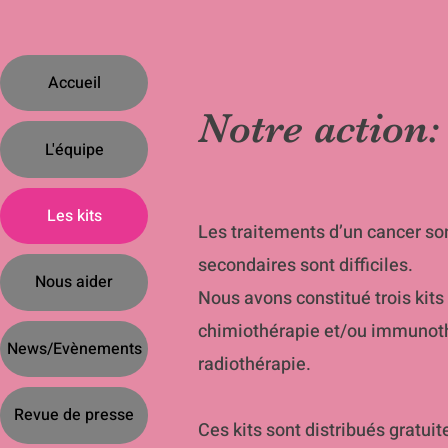
Accueil
Notre action:
L'équipe
Les kits
Les traitements d’un cancer son
secondaires sont difficiles.
Nous aider
Nous avons constitué trois kits
chimiothérapie et/ou immunothér
News/Evènements
radiothérapie.
Revue de presse
Ces kits sont distribués gratui